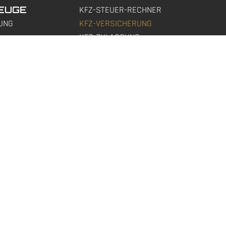
EUGE
KFZ-STEUER-RECHNER
UNG
KFZ-VERSICHERUNG
KFZ-ZULASSUNG
KOMMISSION
PORT
WUNSCHFAHRZEUGBESCHAFFUNG